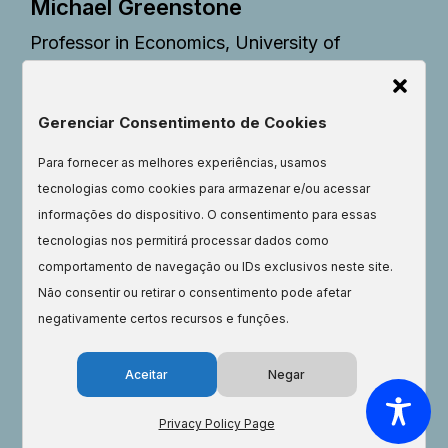
Michael Greenstone
Professor in Economics, University of
Chicago.
Director, EPIC.
Gerenciar Consentimento de Cookies
Para fornecer as melhores experiências, usamos
tecnologias como cookies para armazenar e/ou acessar
informações do dispositivo. O consentimento para essas
tecnologias nos permitirá processar dados como
comportamento de navegação ou IDs exclusivos neste site.
Não consentir ou retirar o consentimento pode afetar
negativamente certos recursos e funções.
A F.A.I.R. change. A new hope for
Aceitar
Negar
our planet. The time is now.
Privacy Policy Page