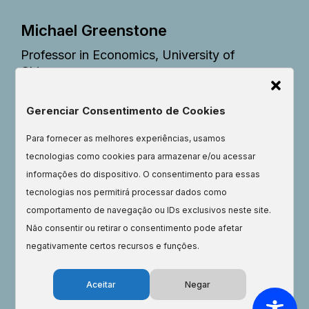
Michael Greenstone
Professor in Economics, University of
Chicago.
Director, EPIC.
Gerenciar Consentimento de Cookies
Para fornecer as melhores experiências, usamos
tecnologias como cookies para armazenar e/ou acessar
informações do dispositivo. O consentimento para essas
tecnologias nos permitirá processar dados como
comportamento de navegação ou IDs exclusivos neste site.
Não consentir ou retirar o consentimento pode afetar
negativamente certos recursos e funções.
A F.A.I.R. change. A new hope for
Aceitar
Negar
our planet. The time is now.