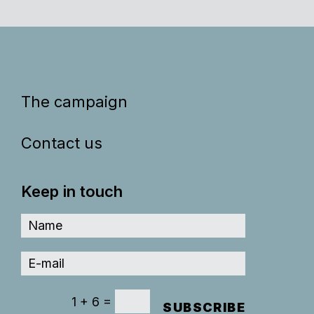
The campaign
Contact us
Keep in touch
=
1 + 6
SUBSCRIBE